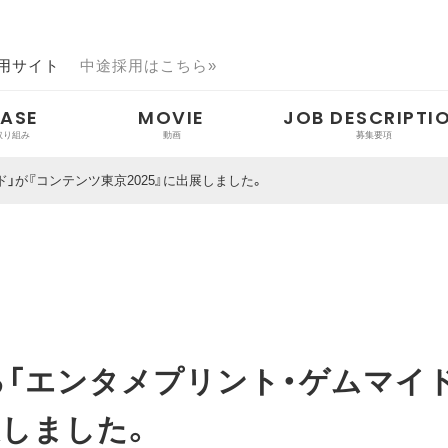
用サイト
中途採用はこちら»
ASE
MOVIE
JOB DESCRIPTI
」が『コンテンツ東京2025』に出展しました。
向け
向け
ント
ア掲載・登壇情報
「エンタメプリント・ゲムマイド
展しました。