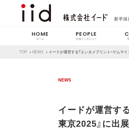
新卒採
HOME
PEOPLE
C
TOP
NEWS
イードが運営する「エンタメプリント・ゲムマイド
インタビュー
代表の想い
27卒
28卒
イベ
メディ
NEWS
イードが運営する
東京2025』に出