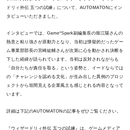
ドリィ外伝 五つの試練』について、AUTOMATONにイン
タビューいただきました。
インタビューでは、Game*Spark副編集長の堀江陽さんの
熱意と粘り強さが原動力となり、当初は懐疑的だったゲー
ム事業部部長の宮崎紘輔さんが次第に心を動かされ決断を
下した経緯が語られています。当初は反対されながらも
「自分たちが責任を取る」という姿勢と、イードならでは
の「チャレンジを認める文化」が生み出した異例のプロジ
ェクトから垣間見える企業風土も感じとれる内容となって
います。
詳細は下記のAUTOMATONの記事をぜひご覧ください。
『ウィザードリィ外伝 五つの試練』は、ゲームメディア