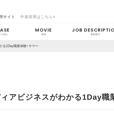
用サイト
中途採用はこちら»
ASE
MOVIE
JOB DESCRIPTI
る1Day職業体験・サマー
向け
向け
ント
ア掲載・登壇情報
ィアビジネスがわかる1Day職