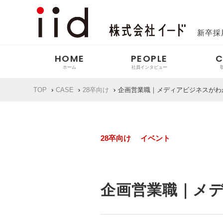
新卒採
HOME
PEOPLE
C
TOP
CASE
28卒向け
企画営業職｜メディアビジネスがわか
インタビュー
代表の想い
27卒
28卒
イベ
メディ
28卒向け
イベント
企画営業職｜メデ